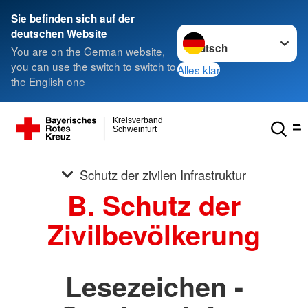
Sie befinden sich auf der
Sprache wechseln zu
deutschen Website
You are on the German website,
you can use the switch to switch to
Alles klar
the English one
Kreisverband
Schweinfurt
Schutz der zivilen Infrastruktur
B. Schutz der
Zivilbevölkerung
Lesezeichen -