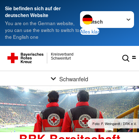
Sie befinden sich auf der
Sprache wechseln zu
deutschen Website
You are on the German website,
you can use the switch to switch to
Alles klar
the English one
Kreisverband
Schweinfurt
Schwanfeld
Foto: F. Weingardt / DRK e.V.
BRK-Bereitschaft