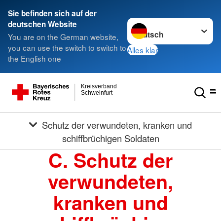
Sie befinden sich auf der
Sprache wechseln zu
deutschen Website
You are on the German website,
you can use the switch to switch to
Alles klar
the English one
Kreisverband
Schweinfurt
Schutz der verwundeten, kranken und
schiffbrüchigen Soldaten
C. Schutz der
verwundeten,
kranken und