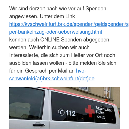
Wir sind derzeit nach wie vor auf Spenden
angewiesen. Unter dem Link
https://kvschweinfurt.brk.de/spenden/geldspenden/
per-bankeinzug-oder-ueberweisung.html
können auch ONLINE Spenden abgegeben
werden. Weiterhin suchen wir auch
Interessierte, die sich zum Helfer vor Ort noch
ausbilden lassen wollen - bitte melden Sie sich
für ein Gespräch per Mail an
hvo-
schwanfeld(at)brk-schweinfurt(dot)de
.