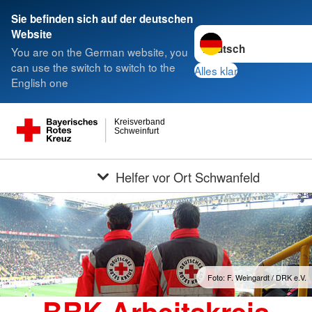
Sie befinden sich auf der deutschen
Sprache wechseln zu
Website
You are on the German website, you
can use the switch to switch to the
Alles klar
English one
Kreisverband
Schweinfurt
Helfer vor Ort Schwanfeld
Foto: F. Weingardt / DRK e.V.
BRK-Arbeitskreis