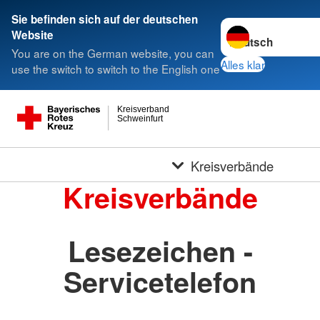
Sie befinden sich auf der deutschen
Sprache wechseln 
Website
You are on the German website, you can
Alles klar
use the switch to switch to the English one
Kreisverband
Schweinfurt
Kreisverbände
Kreisverbände
Lesezeichen -
Servicetelefon