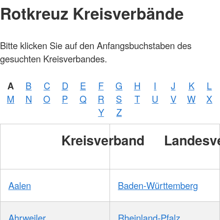
Rotkreuz Kreisverbände
Bitte klicken Sie auf den Anfangsbuchstaben des
gesuchten Kreisverbandes.
A
B
C
D
E
F
G
H
I
J
K
L
M
N
O
P
Q
R
S
T
U
V
W
X
Y
Z
Kreisverband
Landesv
Aalen
Baden-Württemberg
Ahrweiler
Rheinland-Pfalz