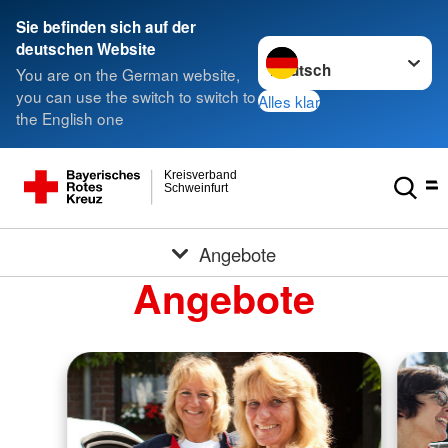
Sie befinden sich auf der
Sprache wechseln zu
deutschen Website
You are on the German website,
you can use the switch to switch to
Alles klar
the English one
Kreisverband
Schweinfurt
Angebote
Angebote