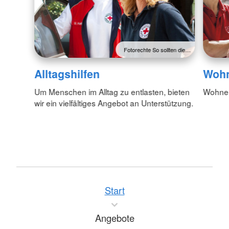
Fotorechte So sollten die…
Alltagshilfen
Wohn
Um Menschen im Alltag zu entlasten, bieten
Wohnen
wir ein vielfältiges Angebot an Unterstützung.
Start
Angebote