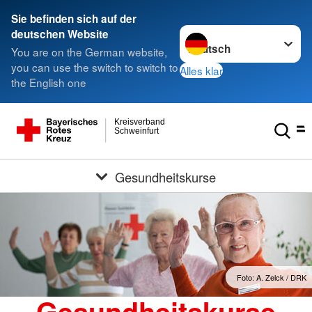
Sie befinden sich auf der
Sprache wechseln zu
deutschen Website
You are on the German website,
you can use the switch to switch to
Alles klar
the English one
Kreisverband
Schweinfurt
Gesundheitskurse
Foto: A. Zelck / DRK
Gesundheitskurse