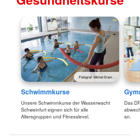
Fotograf: Michel Eram …
Schwimmkurse
Gymn
Unsere Schwimmkurse der Wasserwacht
Das DRK
Schweinfurt eignen sich für alle
abwech
Altersgruppen und Fitnesslevel.
an.