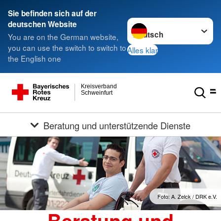
Sie befinden sich auf der
Sprache wechseln zu
deutschen Website
You are on the German website,
you can use the switch to switch to
Alles klar
the English one
Kreisverband
Schweinfurt
Beratung und unterstützende Dienste
Foto: A. Zelck / DRK e.V.
Beratung und