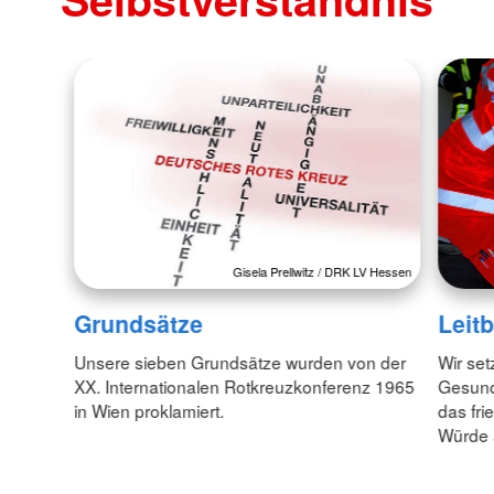
Gisela Prellwitz / DRK LV Hessen
Grundsätze
Leitb
Unsere sieben Grundsätze wurden von der
Wir set
XX. Internationalen Rotkreuzkonferenz 1965
Gesund
in Wien proklamiert.
das fr
Würde 