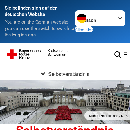
Sie befinden sich auf der
Sprache wechseln zu
deutschen Website
You are on the German website,
you can use the switch to switch to
Alles klar
the English one
Kreisverband
Schweinfurt
Selbstverständnis
Michael Handelmann / DRK
Selbstverständnis