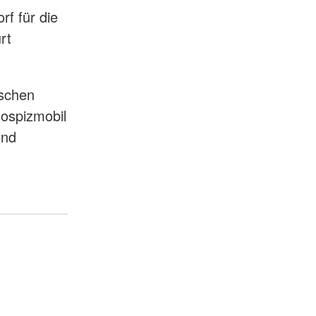
f für die
rt
nschen
ospizmobil
und