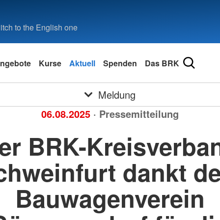
tch to the English one
ngebote
Kurse
Aktuell
Spenden
Das BRK
Meldung
06.08.2025
· Pressemitteilung
er BRK-Kreisverba
chweinfurt dankt d
Bauwagenverein