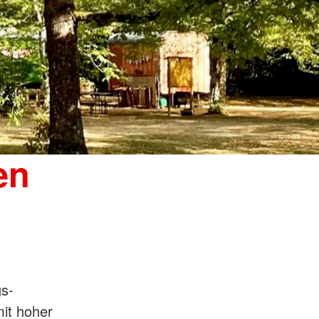
en
gs-
mit hoher