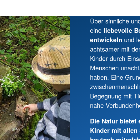
Über sinnliche un
eine
liebevolle 
entwickeln
und l
achtsamer mit de
Kinder durch Ein
Menschen unachts
haben. Eine Grund
zwischenmenschlic
Begegnung mit Ti
nahe Verbundenhe
Die Natur bietet
Kinder mit allen
hautnah miterle