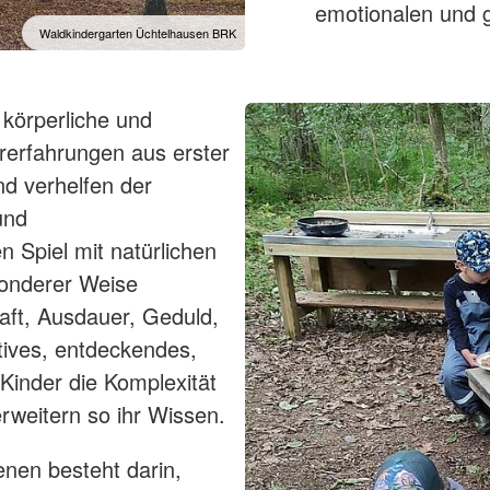
emotionalen und g
Waldkindergarten Üchtelhausen BRK
 körperliche und
rerfahrungen aus erster
d verhelfen der
und
Spiel mit natürlichen
sonderer Weise
haft, Ausdauer, Geduld,
tives, entdeckendes,
 Kinder die Komplexität
weitern so ihr Wissen.
nen besteht darin,