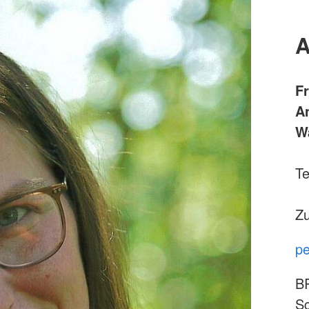
A
F
A
W
Te
Zu
pe
B
Sc