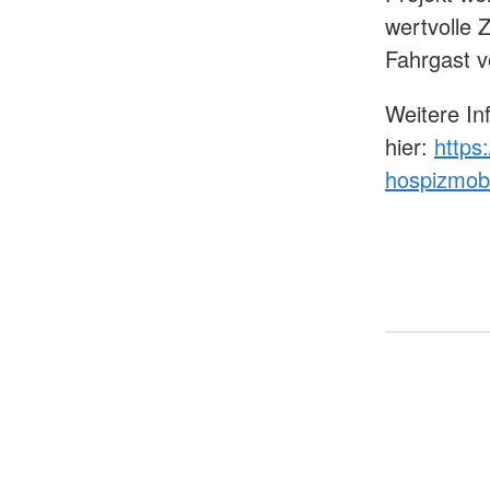
wertvolle 
Fahrgast vö
Weitere I
hier:
https
hospizmobi