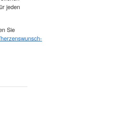
ür jeden
en Sie
t/herzenswunsch-