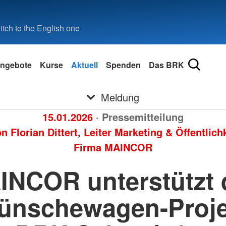
tch to the English one
ngebote
Kurse
Aktuell
Spenden
Das BRK
Meldung
15.01.2026
· Pressemitteilung
von
Florian Dittert, Leiter Marketing & Öffentlich
Firma MAINCOR
INCOR unterstützt 
ünschewagen-Proje