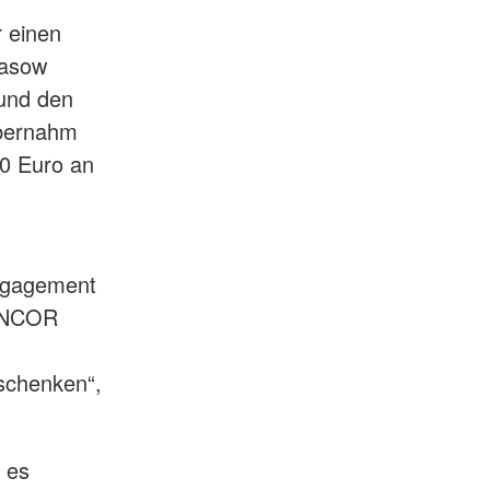
 einen
pasow
 und den
übernahm
0 Euro an
Engagement
AINCOR
schenken“,
 es