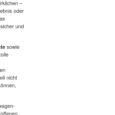
rklichen –
lebnis oder
das
sicher und
ste
sowie
olle
r
ken
ll nicht
können,
wagen-
roffenen