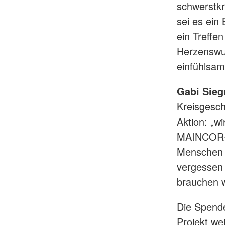
schwerstkr
sei es ein
ein Treffe
Herzenswun
einfühlsam 
Gabi Sieg
Kreisgesch
Aktion: „w
MAINCOR-A
Menschen b
vergessen 
brauchen w
Die Spend
Projekt we