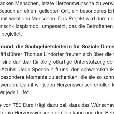
anken Menschen, letzte Herzenswünsche zu verwi
 Besuch an einem geliebten Ort, ein besonderes Er
n mit wichtigen Menschen. Das Projekt wird durch 
sch-Hospizmobil umgesetzt, das die Betroffenen 
begleitet.
mund, die Sachgebietsleiterin für Soziale Dien
äftsführer Thomas Lindörfer freuten sich über die t
ir sind dankbar für die großartige Unterstützung de
zubis. Jede Spende hilft uns, den schwerstkran
esondere Momente zu schenken, die sie so schne
werden. Damit wir jeden Herzenswunsch erfüllen 
ir jede Hilfe“.
e von 750 Euro trägt dazu bei, dass das Wünsche
iterhin Herzenswünsche erfüllen kann und den Bet