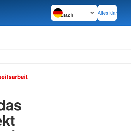
Sprache wechseln zu
Alles klar
keitsarbeit
das
kt