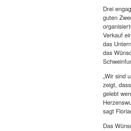
Drei engag
guten Zwec
organisier
Verkauf ei
das Unter
das Wünsc
Schweinfur
„Wir sind 
zeigt, das
gelebt we
Herzenswu
sagt Flori
Das Wünsc