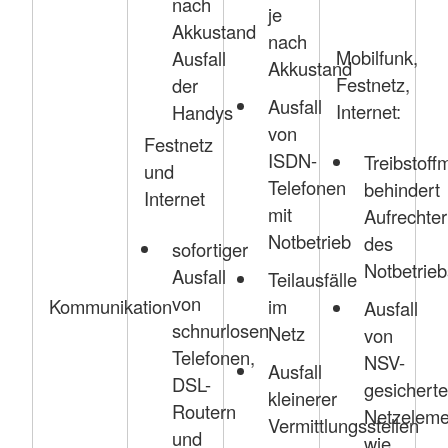
nach
je
Akkustand
nach
Mobilfunk,
Ausfall
Akkustand
Festnetz,
der
Ausfall
Internet:
Handys
von
Festnetz
ISDN-
Treibstoff
und
Telefonen
behindert
Internet
mit
Aufrechter
Notbetrieb
des
sofortiger
Notbetrieb
Ausfall
Teilausfälle
von
im
Kommunikation
Ausfall
schnurlosen
Netz
von
Telefonen,
NSV-
Ausfall
DSL-
gesichert
kleinerer
Routern
Netzeleme
Vermittlungsstellen
und
wie