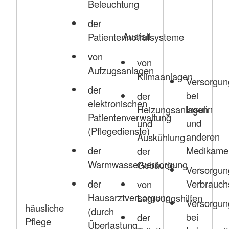
Beleuchtung
der
Ausfall
Patientennotrufsysteme
von
von
Aufzugsanlagen
Klimaanlagen
Versorgu
der
bei
der
elektronischen
Insulin
Heizungsanlagen
Patientenverwaltung
und
und
(Pflegedienste)
anderen
Auskühlung
der
Medikame
der
Warmwasserversorgung
Gebäude
Versorgu
der
Verbrauch
von
Hausarztversorgung
Lagreungshilfen
Versorgu
häusliche
(durch
bei
der
Pflege
Überlastung