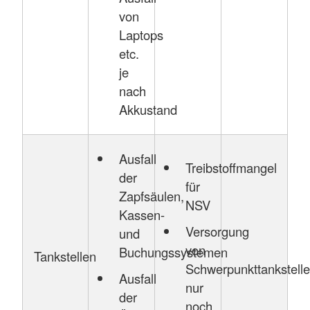
von
Laptops
etc.
je
nach
Akkustand
Ausfall
Treibstoffmangel
der
für
Zapfsäulen,
NSV
Kassen-
Versorgung
und
von
Buchungssystemen
Tankstellen
Schwerpunkttankstell
Ausfall
nur
der
noch