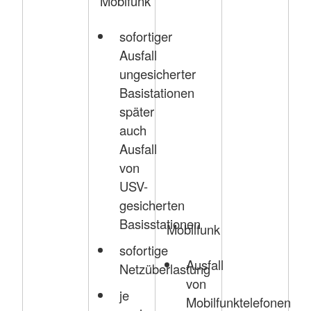
Moblfunk
sofortiger
Ausfall
ungesicherter
Basistationen
später
auch
Ausfall
von
USV-
gesicherten
Basisstationen
Mobilfunk
sofortige
Ausfall
Netzüberlastung
von
je
Mobilfunktelefonen