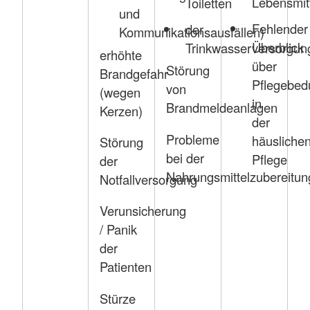
Lebensmit
Toiletten
und
Fehlender
der
Kommunikationsausfällen)
Überblick
Trinkwasserversorgun
erhöhte
über
Störung
Brandgefahr
Pflegebedü
von
(wegen
in
Brandmeldeanlagen
Kerzen)
der
Probleme
häusliche
Störung
bei der
Pflege
der
Nahrungsmittelzubereitun
Notfallversorgung
Verunsicherung
/ Panik
der
Patienten
Stürze