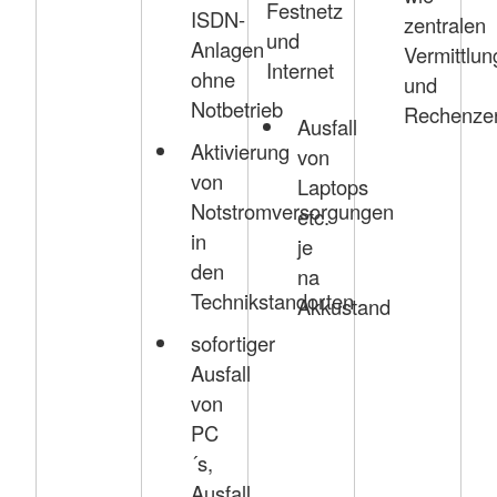
Festnetz
ISDN-
zentralen
und
Anlagen
Vermittlun
Internet
ohne
und
Notbetrieb
Rechenze
Ausfall
Aktivierung
von
von
Laptops
Notstromversorgungen
etc.
in
je
den
na
Technikstandorten
Akkustand
sofortiger
Ausfall
von
PC
´s,
Ausfall