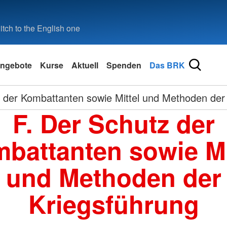
tch to the English one
ngebote
Kurse
Aktuell
Spenden
Das BRK
 der Kombattanten sowie Mittel und Methoden der
F. Der Schutz der
battanten sowie Mi
und Methoden der
Kriegsführung