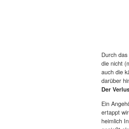
Durch das 
die nicht 
auch die k
darüber hi
Der Verlu
Ein Angehör
ertappt wi
heimlich I