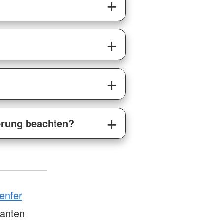
erung beachten?
enfer
tanten