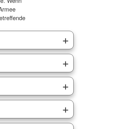
ene. Wenn
 Armee
etreffende