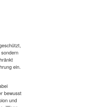
geschützt,
, sondern
hränkt
hrung ein.
abei
er bewusst
pion und