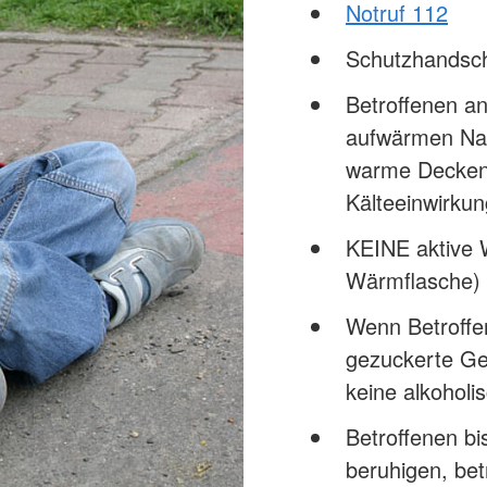
Notruf 112
Schutzhandsc
Betroffenen a
aufwärmen Nas
warme Decken/
Kälteeinwirku
KEINE aktive 
Wärmflasche) 
Wenn Betroffen
gezuckerte Ge
keine alkoholi
Betroffenen bi
beruhigen, bet