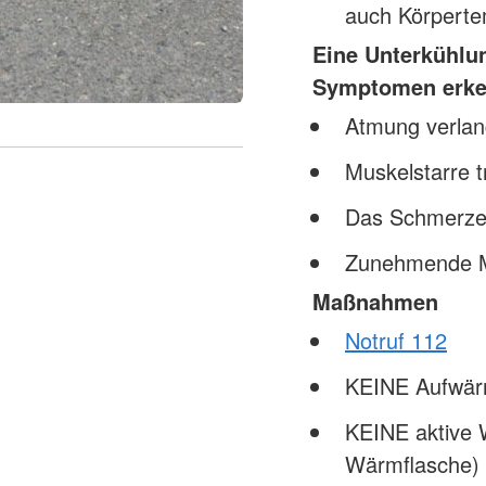
auch Körperte
Eine Unterkühlun
Symptomen erke
Atmung verlan
Muskelstarre tr
Das Schmerzem
Zunehmende Mü
Maßnahmen
Notruf 112
KEINE Aufwär
KEINE aktive 
Wärmflasche) 