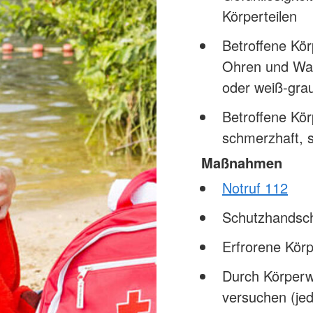
Körperteilen
Betroffene Kör
Ohren und Wang
oder weiß-gra
Betroffene Kör
schmerzhaft, s
Maßnahmen
Notruf 112
Schutzhandsc
Erfrorene Kör
Durch Körperw
versuchen (jed