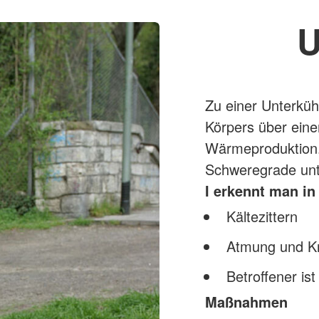
U
Zu einer Unterkü
Körpers über eine
Wärmeproduktion. 
Schweregrade unte
I erkennt man in
Kältezittern
Atmung und Kre
Betroffener is
Maßnahmen