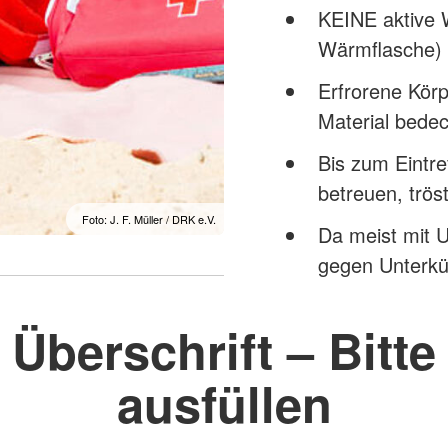
KEINE aktive 
Wärmflasche) 
Erfrorene Körp
Material bede
Bis zum Eintre
betreuen, trö
Foto: J. F. Müller / DRK e.V.
Da meist mit
gegen Unterkü
Überschrift – Bitte
ausfüllen