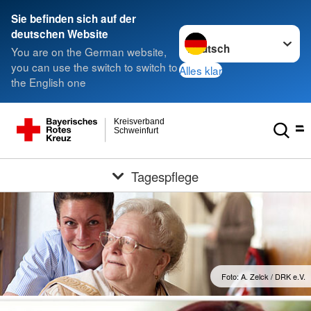
Sie befinden sich auf der
Sprache wechseln zu
deutschen Website
You are on the German website,
you can use the switch to switch to
Alles klar
the English one
Kreisverband
Schweinfurt
Tagespflege
Foto: A. Zelck / DRK e.V.