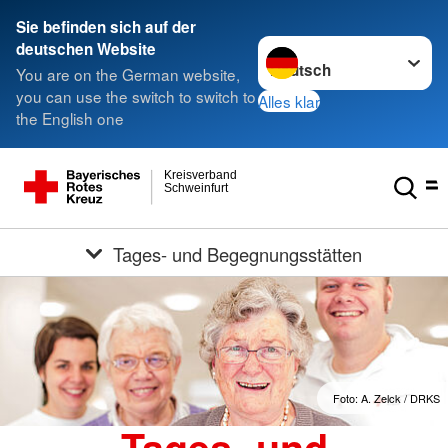
Sie befinden sich auf der
Sprache wechseln zu
deutschen Website
You are on the German website,
you can use the switch to switch to
Alles klar
the English one
Kreisverband
Schweinfurt
Tages- und Begegnungsstätten
Foto: A. Zelck / DRKS
Tages- und