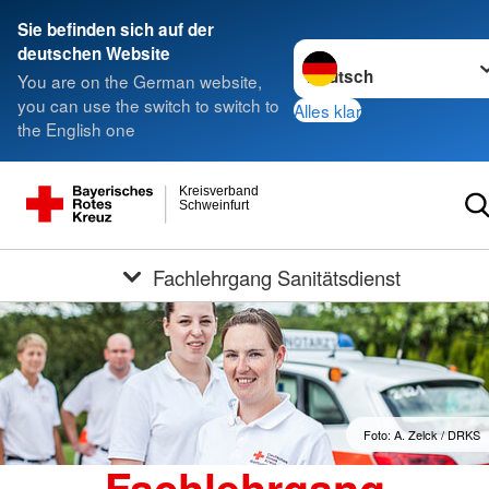
Sie befinden sich auf der
Sprache wechseln zu
deutschen Website
You are on the German website,
you can use the switch to switch to
Alles klar
the English one
Kreisverband
Schweinfurt
Fachlehrgang Sanitätsdienst
Foto: A. Zelck / DRKS
Fachlehrgang