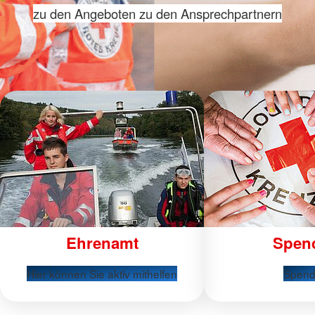
zu den Angeboten
zu den Ansprechpartnern
Ehrenamt
Spen
Hier können Sie aktiv mithelfen
Spen