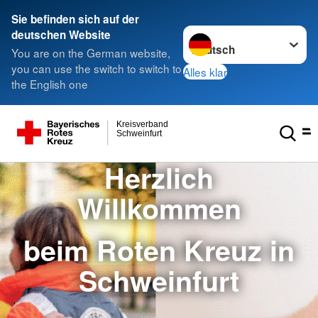
Sie befinden sich auf der
Sprache wechseln zu
deutschen Website
You are on the German website,
you can use the switch to switch to
Alles klar
the English one
Kreisverband
Schweinfurt
Herzlich
Willkommen
beim Roten Kreuz in
Schweinfurt