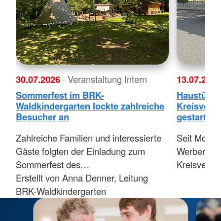
30.07.2026
· Veranstaltung Intern
13.07.202
Sommerfest im BRK-
Haustürw
Waldkindergarten lockte zahlreiche
Kreisverb
Besucher an
gestartet
Zahlreiche Familien und interessierte
Seit Montag
Gäste folgten der Einladung zum
Werberinn
Sommerfest des…
Kreisverba
Erstellt von Anna Denner, Leitung
BRK-Waldkindergarten