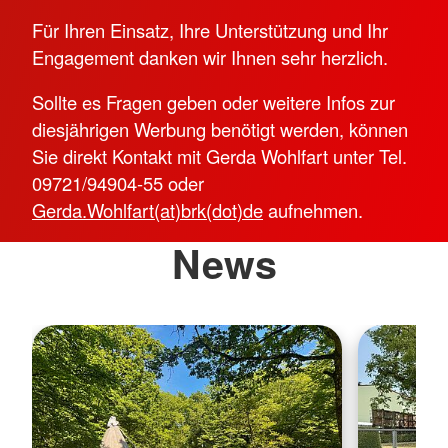
Für Ihren Einsatz, Ihre Unterstützung und Ihr
Engagement danken wir Ihnen sehr herzlich.
Sollte es Fragen geben oder weitere Infos zur
diesjährigen Werbung benötigt werden, können
Sie direkt Kontakt mit Gerda Wohlfart unter Tel.
09721/94904-55 oder
Gerda.Wohlfart(at)brk(dot)de
aufnehmen.
News