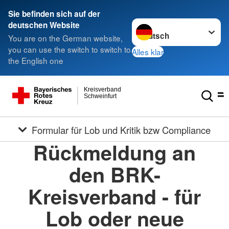
Sie befinden sich auf der
Sprache wechseln zu
deutschen Website
You are on the German website,
you can use the switch to switch to
Alles klar
the English one
Kreisverband
Schweinfurt
Formular für Lob und Kritik bzw Compliance
Rückmeldung an
den BRK-
Kreisverband - für
Lob oder neue