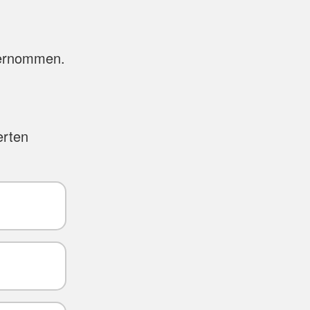
bernommen.
erten