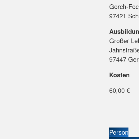
Gorch-Fock
97421 Sch
Ausbildun
Großer Le
Jahnstraß
97447 Ger
Kosten
60,00 €
Person