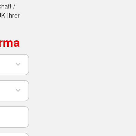
haft /
UK Ihrer
irma