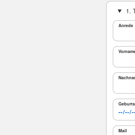
1. 
Anrede
Vornam
Nachna
Geburts
Mail