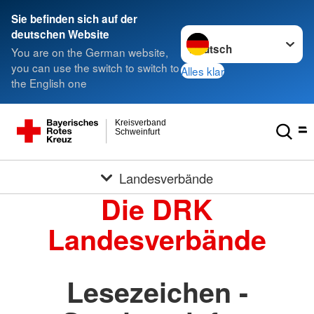
Sie befinden sich auf der
Sprache wechseln zu
deutschen Website
You are on the German website,
you can use the switch to switch to
Alles klar
the English one
Kreisverband
Schweinfurt
Landesverbände
Die DRK
Landesverbände
Lesezeichen -