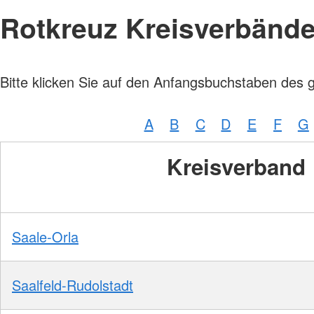
Rotkreuz Kreisverbänd
Bitte klicken Sie auf den Anfangsbuchstaben des 
A
B
C
D
E
F
G
Kreisverband
Saale-Orla
Saalfeld-Rudolstadt