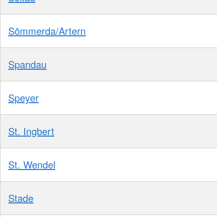
Sömmerda/Artern
Spandau
Speyer
St. Ingbert
St. Wendel
Stade