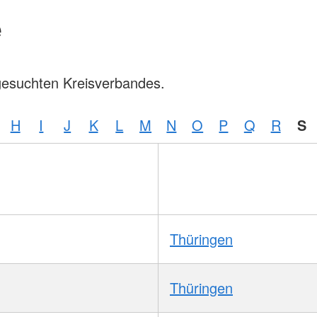
e
gesuchten Kreisverbandes.
H
I
J
K
L
M
N
O
P
Q
R
S
Thüringen
Thüringen