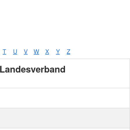
T
U
V
W
X
Y
Z
Landesverband