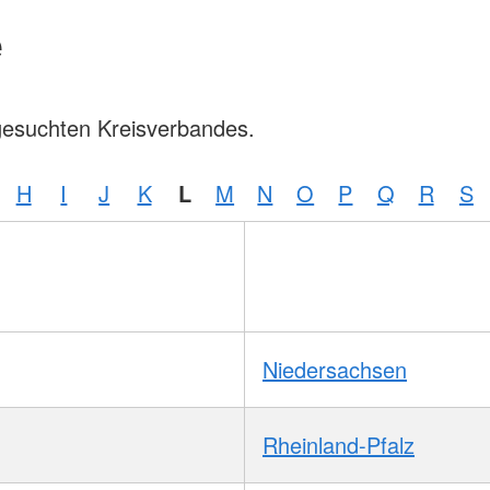
e
gesuchten Kreisverbandes.
H
I
J
K
L
M
N
O
P
Q
R
S
Niedersachsen
Rheinland-Pfalz