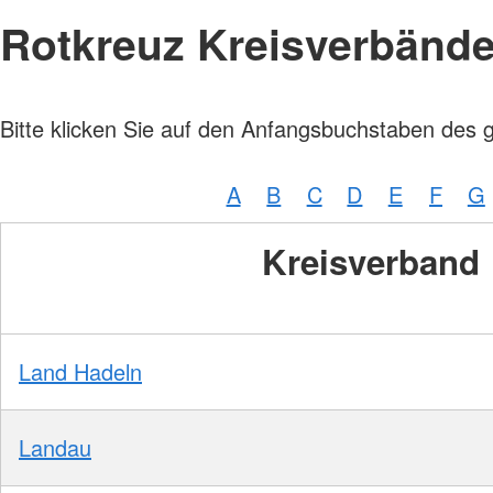
Rotkreuz Kreisverbänd
Bitte klicken Sie auf den Anfangsbuchstaben des 
A
B
C
D
E
F
G
Kreisverband
Land Hadeln
Landau