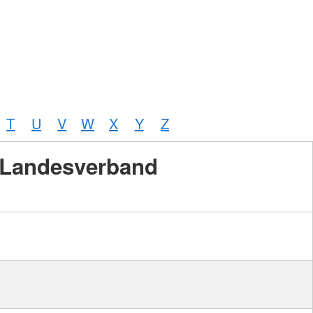
T
U
V
W
X
Y
Z
Landesverband