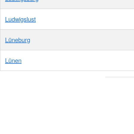
Ludwigslust
Lüneburg
Lünen