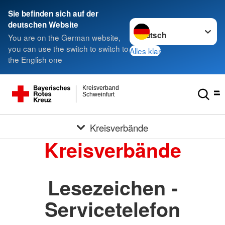
Sie befinden sich auf der
Sprache wechseln zu
deutschen Website
You are on the German website,
you can use the switch to switch to
Alles klar
the English one
Kreisverband
Schweinfurt
Kreisverbände
Kreisverbände
Lesezeichen -
Servicetelefon