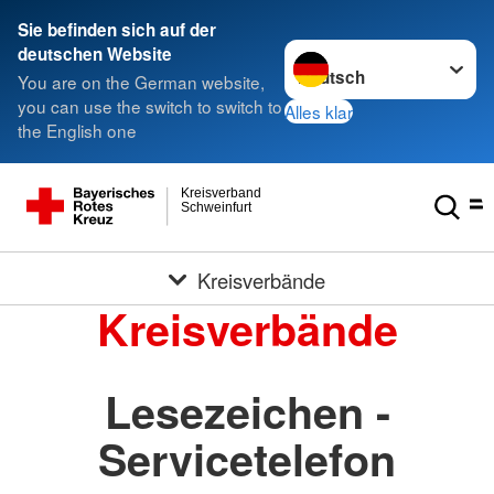
Sie befinden sich auf der
Sprache wechseln zu
deutschen Website
You are on the German website,
you can use the switch to switch to
Alles klar
the English one
Kreisverband
Schweinfurt
Kreisverbände
Kreisverbände
Lesezeichen -
Servicetelefon