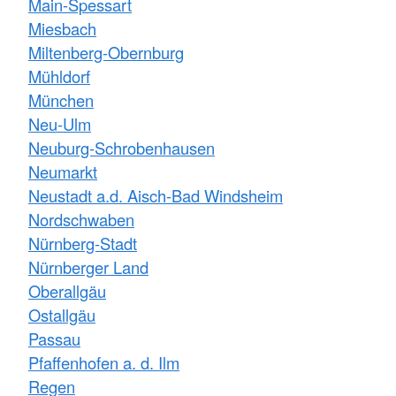
Main-Spessart
Miesbach
Miltenberg-Obernburg
Mühldorf
München
Neu-Ulm
Neuburg-Schrobenhausen
Neumarkt
Neustadt a.d. Aisch-Bad Windsheim
Nordschwaben
Nürnberg-Stadt
Nürnberger Land
Oberallgäu
Ostallgäu
Passau
Pfaffenhofen a. d. Ilm
Regen