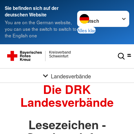
Sie befinden sich auf der
Sprache wechseln zu
deutschen Website
You are on the German website,
you can use the switch to switch to
Alles klar
the English one
Kreisverband
Schweinfurt
Landesverbände
Die DRK
Landesverbände
Lesezeichen -