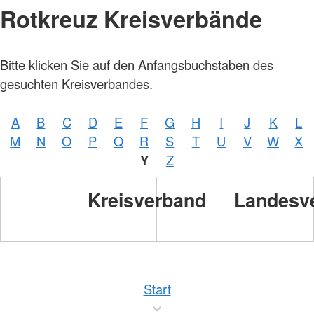
Rotkreuz Kreisverbände
Bitte klicken Sie auf den Anfangsbuchstaben des
gesuchten Kreisverbandes.
A
B
C
D
E
F
G
H
I
J
K
L
M
N
O
P
Q
R
S
T
U
V
W
X
Y
Z
Kreisverband
Landesv
Start