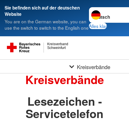
Sie befinden sich auf der deutschen
Sprache wechseln 
Website
You are on the German website, you can
Alles klar
use the switch to switch to the English one
Kreisverband
Schweinfurt
Kreisverbände
Kreisverbände
Lesezeichen -
Servicetelefon