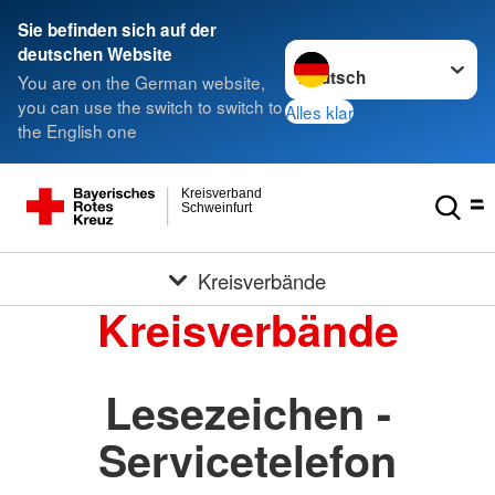
Sie befinden sich auf der
Sprache wechseln zu
deutschen Website
You are on the German website,
you can use the switch to switch to
Alles klar
the English one
Kreisverband
Schweinfurt
Kreisverbände
Kreisverbände
Lesezeichen -
Servicetelefon