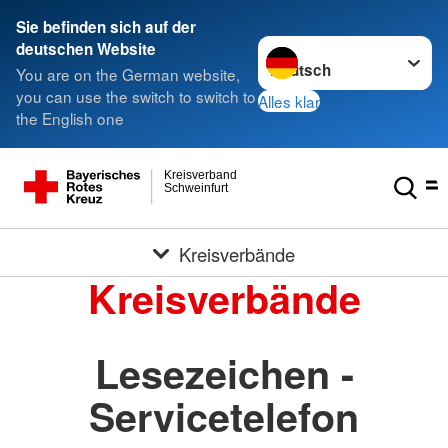
Sie befinden sich auf der
Sprache wechseln zu
deutschen Website
You are on the German website,
you can use the switch to switch to
Alles klar
the English one
Kreisverband
Schweinfurt
Kreisverbände
Kreisverbände
Lesezeichen -
Servicetelefon