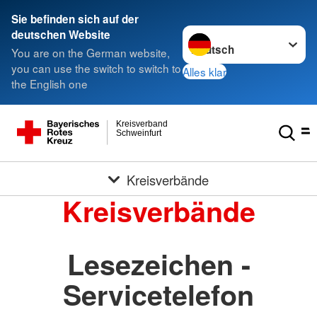
Sie befinden sich auf der
Sprache wechseln zu
deutschen Website
You are on the German website,
you can use the switch to switch to
Alles klar
the English one
Kreisverband
Schweinfurt
Kreisverbände
Kreisverbände
Lesezeichen -
Servicetelefon